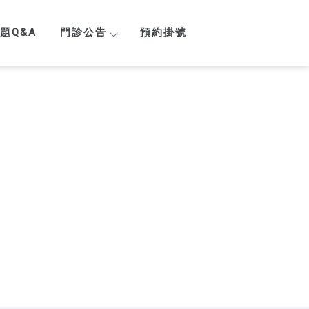
題Q&A
門診公告
預約掛號