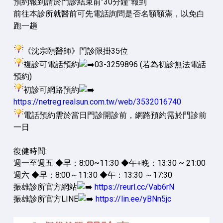
預約報到請於門診結束前"30分鐘"報到
前往本診所就醫前可先電話詢問是否名額額滿，以免白
跑一趟
《沈宗頤醫師》門診限掛35位
複診可電話預約
03-3259896 (若為初診無法電話
預約)
初診可網路預約
https://netreg.realsun.com.tw/web/3532016740
電話預約需於當日門診開診前，網路預約需於門診前
一日
復健時間:
週一至週五 ◆早：8:00~11:30 ◆午+晚：13:30 ~ 21:00
週六 ◆早：8:00～11:30 ◆午：13:30 ～17:30
振雄診所官方網站
https://reurl.cc/Vab6rN
振雄診所官方LINE
https://lin.ee/yBNn5jc